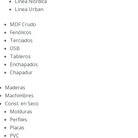
Linea Nórdica
Linea Urban
MDF Crudo
Fenólicos
Terciados
OSB
Tableros
Enchapados
Chapadur
Maderas
Machimbres
Const. en Seco
Molduras
Perfiles
Placas
PVC